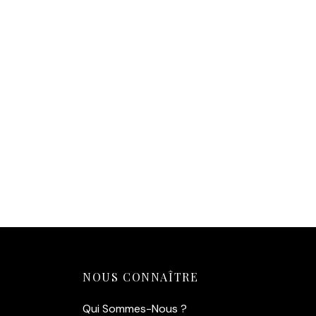
Affiche Tigre Jungle Néon
14,90
€
Ajouter au panier
NOUS CONNAÎTRE
Qui Sommes-Nous ?