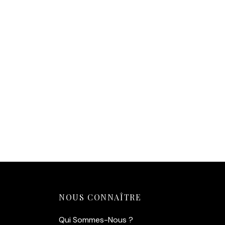
Affiche de joueuses de tennis qui
fument sur le court
14,90
€
Ajouter au panier
NOUS CONNAÎTRE
Qui Sommes-Nous ?