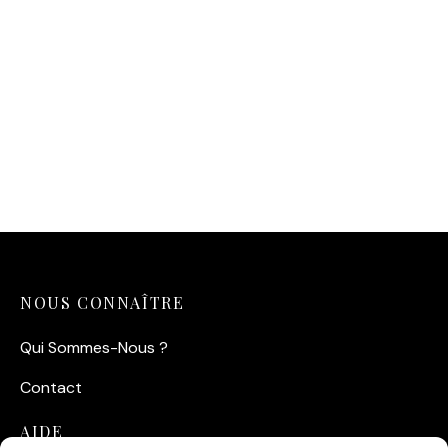
Affiche Tigre Pop Art –
Regard Électrique
14,90
€
NOUS CONNAÎTRE
Qui Sommes-Nous ?
Contact
AIDE