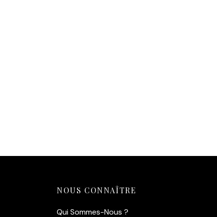
Affiche Char à Voile — Pionnier
de la Plage (1910)
14,90
€
Ajouter au panier
NOUS CONNAÎTRE
Qui Sommes-Nous ?