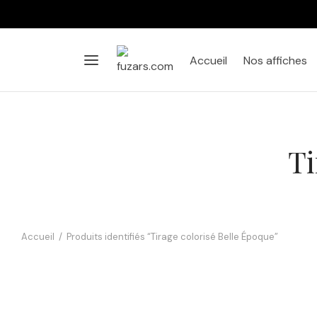
Accueil
Nos affiches
Ti
Accueil
/
Produits identifiés “Tirage colorisé Belle Époque”