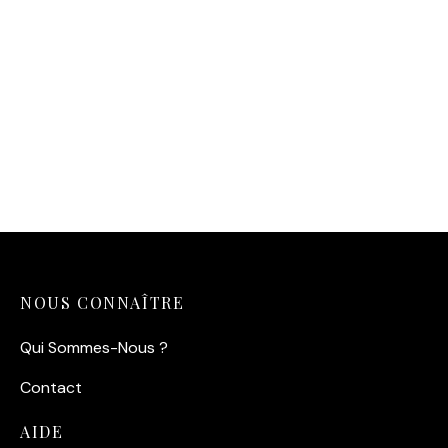
Affiche Enfants Glace
Paris – Douceur
d’Autrefois (1954)
14,90
€
NOUS CONNAÎTRE
Qui Sommes-Nous ?
Contact
AIDE