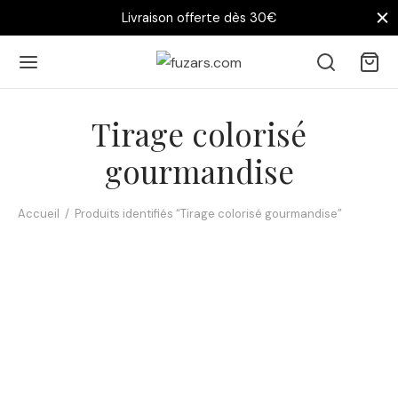
Livraison offerte dès 30€
Tirage colorisé
gourmandise
Accueil
/
Produits identifiés “Tirage colorisé gourmandise”