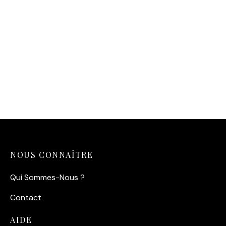
Affiche Moteurs Avion
Vintage – Puissance
Affiche Course Garçons
aérienne
Café — Paris 1938
14,90
€
14,90
€
NOUS CONNAÎTRE
Qui Sommes-Nous ?
Contact
AIDE