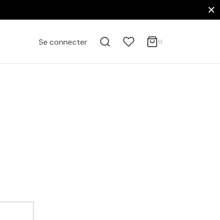
0
Panier
Se connecter
0
ACTIVE FILTERS
Mise à jour…
Votre panier est vide.
FILTER BY CATEGORY
Continuer mes achats
Affiches
Cinéma, Musique & Célébrités
Affiches Acteurs de Cinéma
Affiches Acteurs Américains
Tom Cruise
FILTER BY PRICE