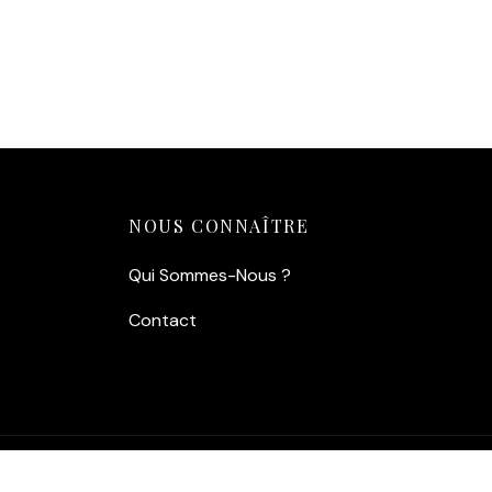
aviateur légendaires et sa
combinaison de vol, symbole
ultime d’adrénaline.
Tirage de Qualité :
Papier lustré
260g/m² pour des couleurs
éclatantes et une finition galerie.
Ajouter au panier
NOUS CONNAÎTRE
Qui Sommes-Nous ?
Contact
©2026 Fuzars - Tous Droits Réservés