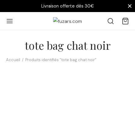
Livraison offerte dès 30€
tote bag chat noir
Accueil
/
Produits identifiés “tote bag chat noir”
Tote bag Chat Malo – Le
Tote bag Chat-Malo – Le
chat noir de Saint-Malo
chat noir et le goéland