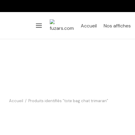
Accueil
Nos affiches
Accueil
/
Produits identifiés “tote bag chat trimaran”
Tote bag Chat Malo – Le
trimaran de Saint-Malo
11,90
€