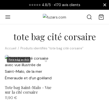
⭐⭐⭐⭐⭐ 4.8/5 · +170 avis clients
tote bag cité corsaire
Accueil
/
Produits identifiés “tote bag cité corsaire”
Retour
Tote bag animé
 AFFICHES
collections
Tote bag Saint-Malo – Vue
nouveautés
sur la cité corsaire
11,90
€