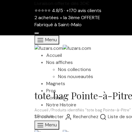
Livraison offerte dès 30€
⭐⭐⭐⭐⭐ 4.8/5 · +170 avis clients
2 achetées = la 3ème OFFERTE
Fabriqué à Saint-Malo
Menu
Accueil
Nos affiches
Nos collections
Nos nouveautés
Magnets
Pros
tote bag Pointe-à-Pitr
Contact
Notre Histoire
Accueil
/
Produits identifiés “tote bag Pointe-à-Pitre”
1 Produit
Se connecter
Recherchez
Liste de so
Menu