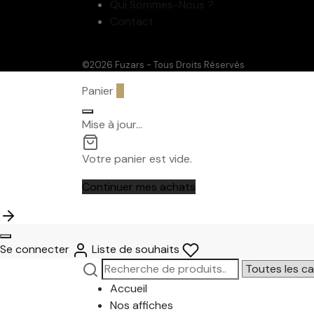
Qui Sommes-Nous ?
Contact
©2026 Fuzars - Tous Droits Réservés
Panier
0
Mise à jour…
Votre panier est vide.
Continuer mes achats
Se connecter
Liste de souhaits
Recherche
Narrow
pour :
by
Accueil
category:
Nos affiches