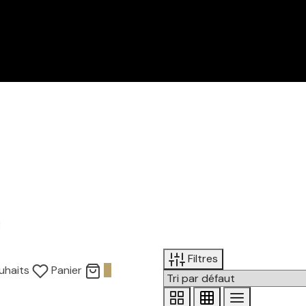
e
Filtres
uhaits
Panier
0