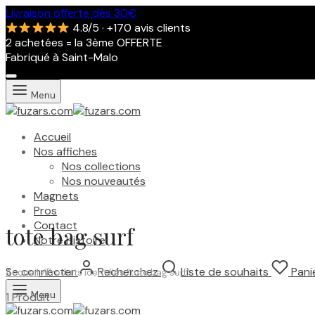
Livraison offerte dès 30€
4.8/5 · +170 avis clients
2 achetées = la 3ème OFFERTE
Fabriqué à Saint-Malo
Menu
Accueil
Nos affiches
Nos collections
Nos nouveautés
Magnets
Pros
Contact
tote bag surf
Notre Histoire
Se connecter
Recherchez
Liste de souhaits
Pani
Accueil
/
Produits identifiés “tote bag surf”
Menu
1 Produit