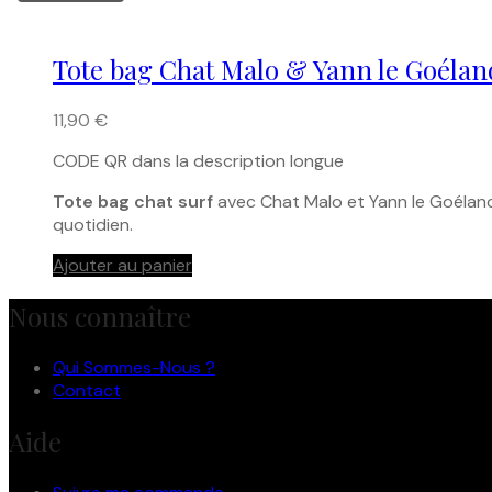
Tote bag Chat Malo & Yann le Goélan
11,90
€
CODE QR dans la description longue
Tote bag chat surf
avec Chat Malo et Yann le Goéland s
quotidien.
Ajouter au panier
Nous connaître
Qui Sommes-Nous ?
Contact
Aide