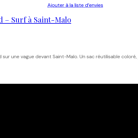
Ajouter à la liste d’envies
d – Surf à Saint-Malo
ur une vague devant Saint-Malo. Un sac réutilisable coloré, jo