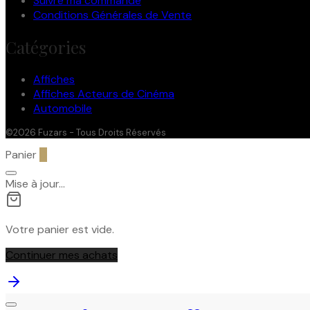
Suivre ma commande
Conditions Générales de Vente
Catégories
Affiches
Affiches Acteurs de Cinéma
Automobile
©2026 Fuzars - Tous Droits Réservés
Panier
0
Mise à jour…
Votre panier est vide.
Continuer mes achats