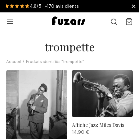
2 achetées = la 3ème OF
70 avis clients
trompette
Accueil
/
Produits identifiés “trompette”
Retour
 AFFICHES
collections
nouveautés
Affiche Jazz Miles Davis
14,90
€