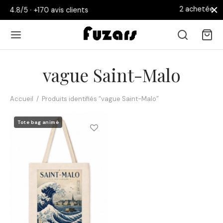
2 achetées = la 3ème OFFE
avis clients
vague Saint-Malo
Accueil
/
Produits identifiés “vague Saint-Malo”
Retour
Tote bag animé
 AFFICHES
collections
nouveautés