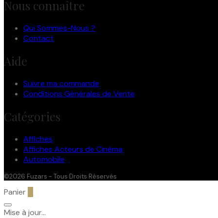
Nous connaître
Qui Sommes-Nous ?
Contact
Aide
Suivre ma commande
Conditions Générales de Vente
Catégories
Affiches
Affiches Acteurs de Cinéma
Automobile
©2026 Fuzars - Tous Droits Réservés
Panier
0
Mise à jour…