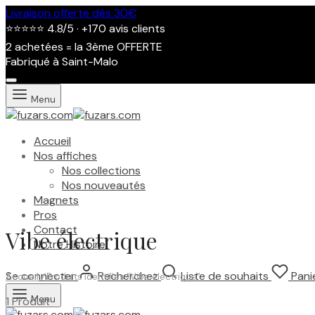
Livraison offerte dès 30€
⭐⭐⭐⭐⭐ 4.8/5 · +170 avis clients
2 achetées = la 3ème OFFERTE
Fabriqué à Saint-Malo
Menu
Accueil
Nos affiches
Nos collections
Nos nouveautés
Magnets
Pros
Contact
Vibe électrique
Notre Histoire
Se connecter
Recherchez
Liste de souhaits
Pani
Accueil
/
Produits identifiés “Vibe électrique”
Menu
1 Produit