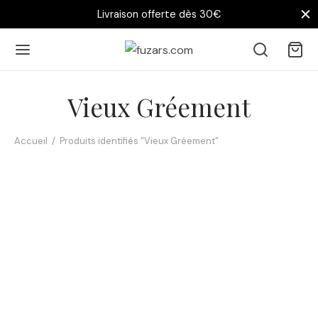
Livraison offerte dès 30€
Vieux Gréement
Accueil
/
Produits identifiés “Vieux Gréement”
Affiche Saint-Malo Voilier
14,90
€