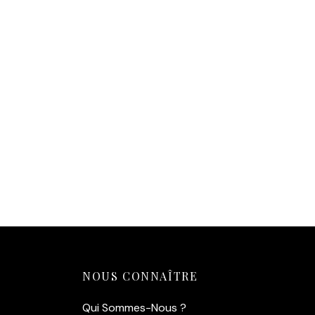
Affiche vintage « Les Baigneuses
aux Années Folles »
14,90
€
Ajouter au panier
NOUS CONNAÎTRE
Qui Sommes-Nous ?