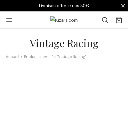
Livraison offerte dès 30€
Vintage Racing
Accueil
/
Produits identifiés “Vintage Racing”
Affiche Porsche 917 Gulf
14,90
€