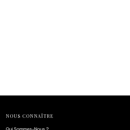
Affiche Golfe du Morbihan
14,90
€
Affiche Morbihan Voiles
Rouges
14,90
€
NOUS CONNAÎTRE
Qui Sommes-Nous ?