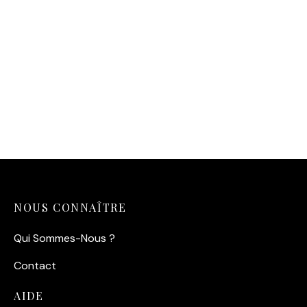
Affiche Saint-Malo Pastel
– Effet papier découpé et
Voilier
14,90
€
NOUS CONNAÎTRE
Qui Sommes-Nous ?
Contact
AIDE