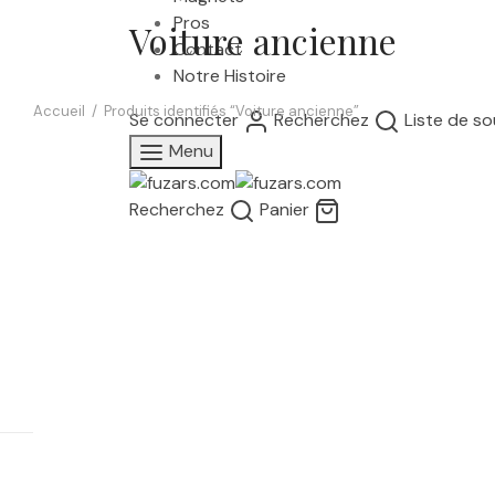
Pros
Voiture ancienne
Contact
Notre Histoire
Accueil
/
Produits identifiés “Voiture ancienne”
Se connecter
Recherchez
Liste de so
Menu
Recherchez
Panier