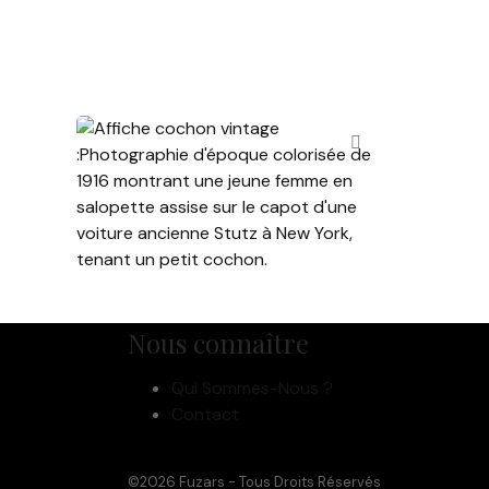
Affiche vintage « La
Mécanicienne au Cochon
(1916) »
14,90
€
Ajouter au panier
Nous connaître
Qui Sommes-Nous ?
Contact
©2026 Fuzars - Tous Droits Réservés