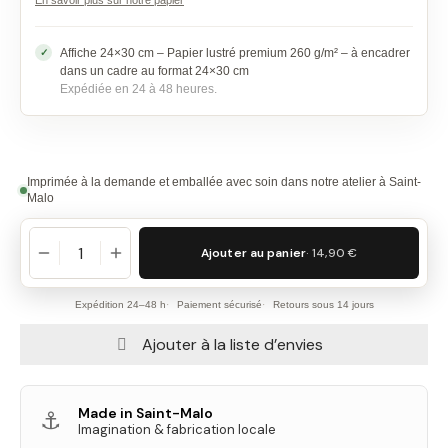
En savoir plus sur notre papier
Affiche 24×30 cm – Papier lustré premium 260 g/m² – à encadrer
dans un cadre au format 24×30 cm
Expédiée en 24 à 48 heures.
Imprimée à la demande et emballée avec soin dans notre atelier à Saint-
Malo
Ajouter au panier
· 14,90 €
Expédition 24–48 h
Paiement sécurisé
Retours sous 14 jours
Ajouter à la liste d’envies
Made in Saint-Malo
⚓
Imagination & fabrication locale