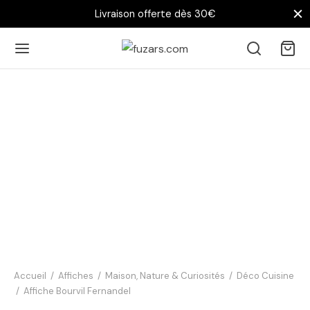
Livraison offerte dès 30€
Affiche
Salon
Chambre
Bureau
Chez vous
Accueil
/
Affiches
/
Maison, Nature & Curiosités
/
Déco Cuisine
/
Affiche Bourvil Fernandel