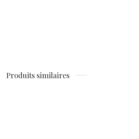
Affiche Film Le
Affiche Gabin-
Corniaud
Belmondo Comptoir
14,90
€
14,90
€
Produits similaires