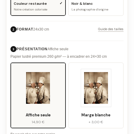
Couleur restaurée
Noir & blanc
Notre création colorisée
La photographie d’origine
Guide des tailles
FORMAT
24x30 cm
2
PRÉSENTATION
Affiche seule
3
Papier lustré premium 260 g/m² — à encadrer en 24×30 cm
Affiche seule
Marge blanche
14,90 €
+ 3,00 €