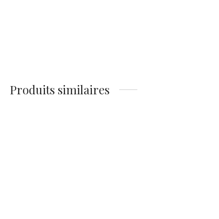
Affiche Portrait
Coluche 1985
14,90
€
Produits similaires