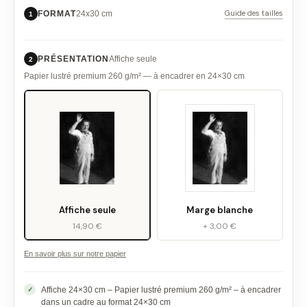
Guide des tailles
FORMAT
24x30 cm
1
PRÉSENTATION
Affiche seule
2
Papier lustré premium 260 g/m² — à encadrer en 24×30 cm
Affiche seule
Marge blanche
14,90 €
+ 3,00 €
En savoir plus sur notre papier
Affiche 24×30 cm – Papier lustré premium 260 g/m² – à encadrer
dans un cadre au format 24×30 cm