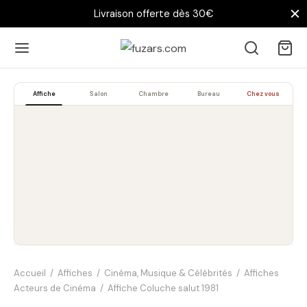
Livraison offerte dès 30€
Affiche
Salon
Chambre
Bureau
Chez vous
Accueil
/
Affiches
/
Cinéma, Musique & Célébrités
/
Affiches
Acteurs de Cinéma
/
Affiche Coluche salut 1981