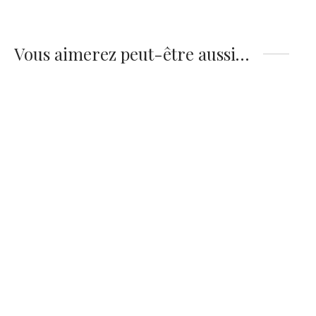
Vous aimerez peut-être aussi…
Affiche Perroquet –
Affiche Caméléon
Plumes Roses
Cocktail
14,90
€
14,90
€