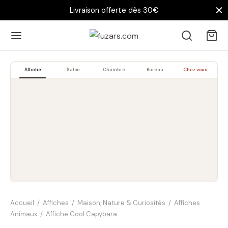
Livraison offerte dès 30€
Affiche
Salon
Chambre
Bureau
Chez vous
Accueil
/
Affiches
/
Maison, Nature & Curiosités
/
Affiches
Animaux
/
Affiche Cool Capybara