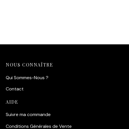
Affiche Bretagne – Le
Affiche Bébé Renard
Goéland
Aquarelle
14,90
€
14,90
€
NOUS CONNAÎTRE
Qui Sommes-Nous ?
Contact
AIDE
Suivre ma commande
Conditions Générales de Vente