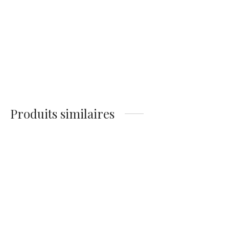
Affiche Clint Eastwood
Affiche Eastwood
Jeune
Regard Acier : Portrait
Cinéma Culte
14,90
€
14,90
€
Produits similaires