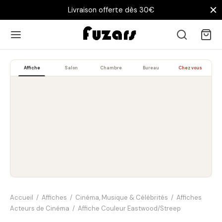
Livraison offerte dès 30€
Affiche
Salon
Chambre
Bureau
Chez vous
Accueil
/
Affiches
/
Cinéma, Musique & Célébrités
/
Affiches
Acteurs de Cinéma
/
Affiche Couleur Eastwood/Streep