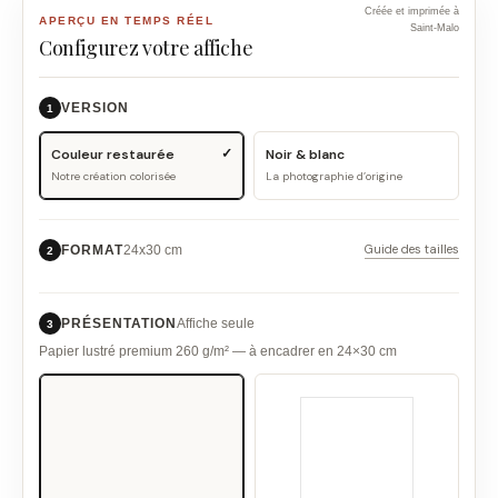
Créée et imprimée à
APERÇU EN TEMPS RÉEL
Saint-Malo
Configurez votre affiche
VERSION
1
Couleur restaurée
Noir & blanc
Notre création colorisée
La photographie d’origine
Guide des tailles
FORMAT
24x30 cm
2
PRÉSENTATION
Affiche seule
3
Papier lustré premium 260 g/m² — à encadrer en 24×30 cm