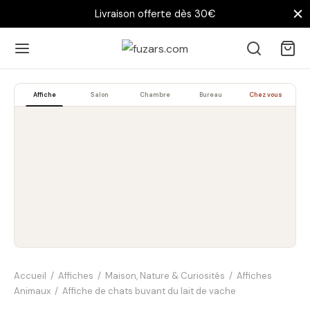
Livraison offerte dès 30€
Affiche
Salon
Chambre
Bureau
Chez vous
Accueil
/
Affiches
/
Maison, Nature & Curiosités
/
Affiches
Animaux
/
Affiche de chats buvant du lait de vache