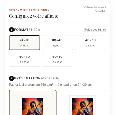
Créée et imprimée à
APERÇU EN TEMPS RÉEL
Saint-Malo
Configurez votre affiche
Guide des tailles
FORMAT
24×30 cm
1
24×30
30×40
40×50
14,90 €
19,90 €
24,90 €
50×70
60×80
29,90 €
39,90 €
PRÉSENTATION
Affiche seule
2
Papier lustré premium 260 g/m² — à encadrer en 24×30 cm