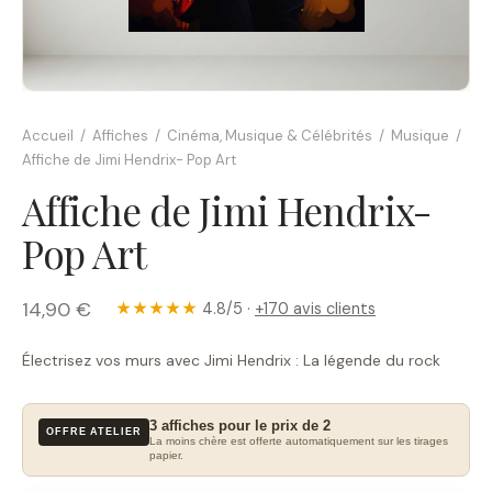
Accueil
/
Affiches
/
Cinéma, Musique & Célébrités
/
Musique
/
Affiche de Jimi Hendrix- Pop Art
Affiche de Jimi Hendrix-
Pop Art
14,90 €
★★★★★
4.8/5 ·
+170 avis clients
Électrisez vos murs avec Jimi Hendrix : La légende du rock
3 affiches pour le prix de 2
OFFRE ATELIER
La moins chère est offerte automatiquement sur les tirages
papier.