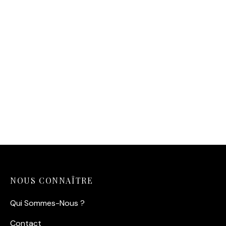
Affiche d’un pique-nique à
Affiche Course Garçons
Carnac au pied d’un
Café — Paris 1938
menhir en 1930
14,90
€
14,90
€
NOUS CONNAÎTRE
Qui Sommes-Nous ?
Contact