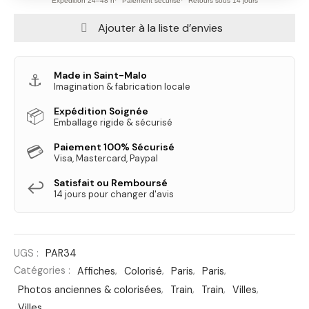
Expédition 24–48 h
Paiement sécurisé
Retours sous 14 jours
Ajouter à la liste d’envies
Made in Saint-Malo
⚓
Imagination & fabrication locale
Expédition Soignée
📦
Emballage rigide & sécurisé
Paiement 100% Sécurisé
💳
Visa, Mastercard, Paypal
Satisfait ou Remboursé
↩️
14 jours pour changer d'avis
UGS :
PAR34
Catégories :
Affiches
,
Colorisé
,
Paris
,
Paris
,
Photos anciennes & colorisées
,
Train
,
Train
,
Villes
,
Villes