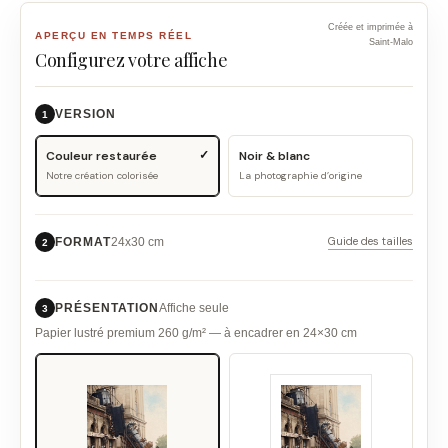
Créée et imprimée à
APERÇU EN TEMPS RÉEL
Saint-Malo
Configurez votre affiche
VERSION
1
Couleur restaurée
Noir & blanc
Notre création colorisée
La photographie d’origine
Guide des tailles
FORMAT
24x30 cm
2
PRÉSENTATION
Affiche seule
3
Papier lustré premium 260 g/m² — à encadrer en 24×30 cm