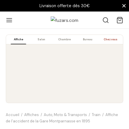
Livraison offerte dès 30€
Affiche
Salon
Chambre
Bureau
Chez vous
Accueil
/
Affiches
/
Auto, Moto & Transports
/
Train
/
Affiche
de l’accident de la Gare Montparnasse en 1895