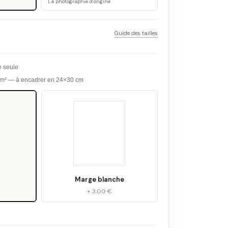
La photographie d’origine
Guide des tailles
e seule
g/m² — à encadrer en 24×30 cm
Marge blanche
+ 3,00 €