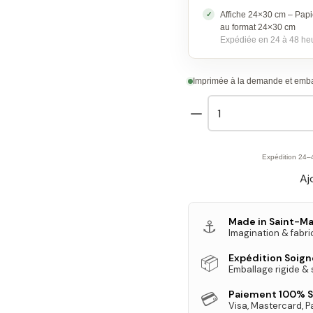
Affiche 24×30 cm – Papi
au format 24×30 cm
Expédiée en 24 à 48 he
Imprimée à la demande et embal
quantité
de
Affiche
des
Expédition 24–
Aj
peintres
de
la
Made in Saint-Ma
⚓
Imagination & fabri
Tour
Eiffel
Expédition Soig
📦
Emballage rigide &
en
1934
Paiement 100% S
💳
Visa, Mastercard, P