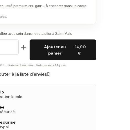
er lustré premium 260 g/m² – à encadrer dans un cadre
ures.
lée avec soin dans notre atelier à Saint-Malo
Ajouter au
· 14,90
panier
€
48 h
Paiement sécurisé
Retours sous 14 jours
outer à la liste d’envies
lo
cation locale
née
 sécurisé
écurisé
aypal