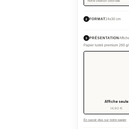
Notre création colorisée
FORMAT
24x30 cm
2
PRÉSENTATION
Affich
3
Papier lustré premium 260 
Affiche seule
14,90 €
En savoir plus sur notre papier