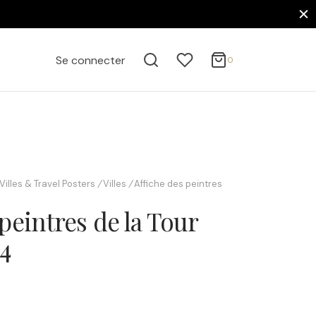
0
Panier
Se connecter
0
Mise à jour…
Votre panier est vide.
Continuer mes achats
Villes & Travel Posters
/
Villes
/
Affiche des peintres
peintres de la Tour
34