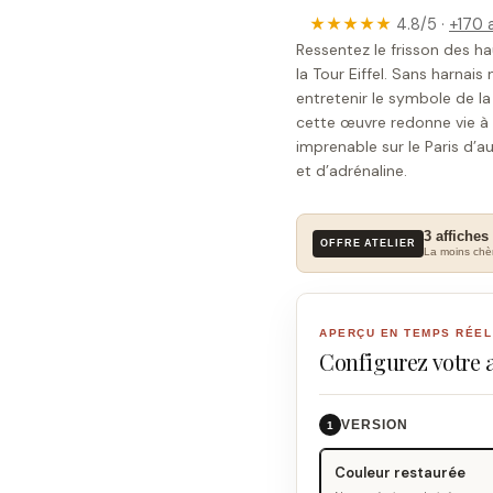
★★★★★
4.8/5 ·
+170 a
Ressentez le frisson des ha
la Tour Eiffel. Sans harnais
entretenir le symbole de la
cette œuvre redonne vie à l
imprenable sur le Paris d’a
et d’adrénaline.
3 affiches
OFFRE ATELIER
La moins chèr
APERÇU EN TEMPS RÉEL
Configurez votre 
VERSION
1
Couleur restaurée