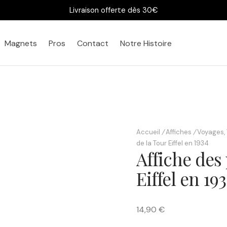
Livraison offerte dès 30€
Magnets
Pros
Contact
Notre Histoire
Accueil
/
Affiches
/
Voyages, 
Bureau
Chez vous
de la Tour Eiffel en 1934
Affiche des 
Eiffel en 19
14,90 €