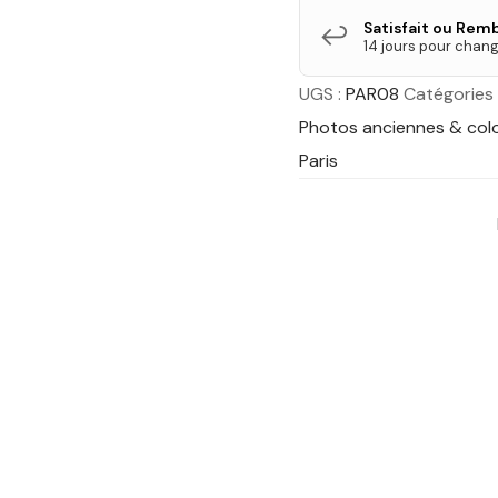
Satisfait ou Rem
↩️
14 jours pour chang
UGS :
PAR08
Catégories 
Photos anciennes & col
Paris