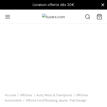
Livraison offerte dès 30€
Affiche
Salon
Chambre
Bureau
Chez vous
Accueil
/
Affiches
/
Auto, Moto & Transports
/
Affiches
Automobile
/
Affiche Ford Mustang Jaune- Flat Design