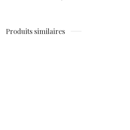
Produits similaires
Affiche de Bugatti pendant
Affiche d’un combi
le Grand Prix d’Espagne
Volkswagen jaune sous les