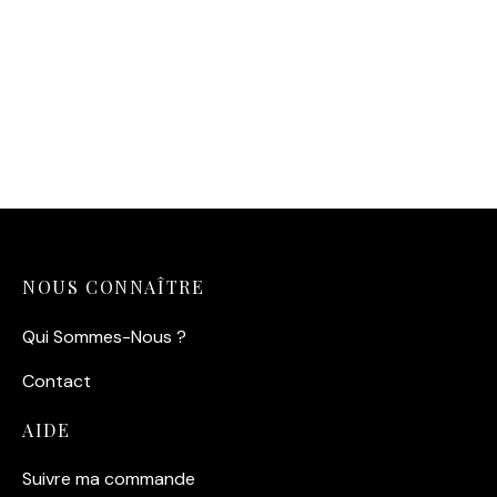
Affiche de Charlie Parker
Affiche Jazz Sidney Bechet
et Miles Davis en 1947
14,90
€
14,90
€
NOUS CONNAÎTRE
Qui Sommes-Nous ?
Contact
AIDE
Suivre ma commande