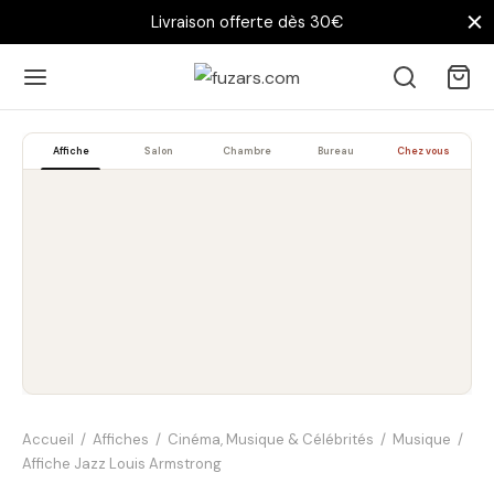
Livraison offerte dès 30€
Affiche
Salon
Chambre
Bureau
Chez vous
Accueil
/
Affiches
/
Cinéma, Musique & Célébrités
/
Musique
/
Affiche Jazz Louis Armstrong