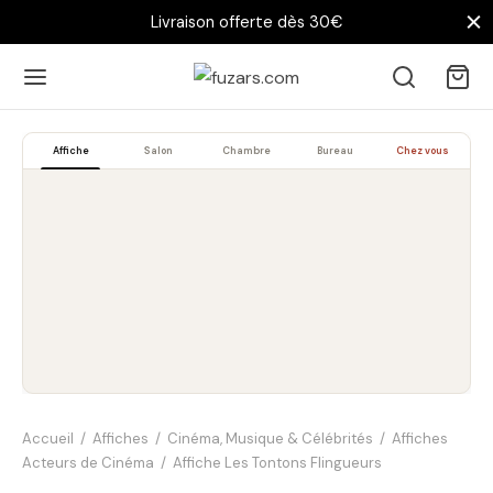
Livraison offerte dès 30€
Affiche
Salon
Chambre
Bureau
Chez vous
Accueil
/
Affiches
/
Cinéma, Musique & Célébrités
/
Affiches
Acteurs de Cinéma
/
Affiche Les Tontons Flingueurs