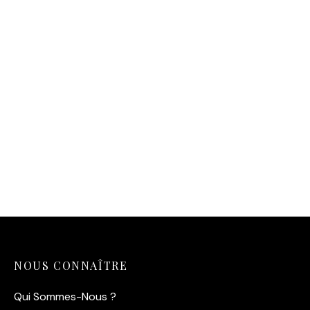
Affiche Dinard – Belle
Affiche Saint-Malo La
Epoque
Piscine
14,90
€
14,90
€
NOUS CONNAÎTRE
Qui Sommes-Nous ?