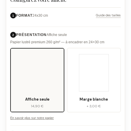
Guide des tailles
FORMAT
24x30 cm
1
PRÉSENTATION
Affiche seule
2
Papier lustré premium 260 g/m² — à encadrer en 24×30 cm
Affiche seule
Marge blanche
14,90 €
+ 3,00 €
En savoir plus sur notre papier