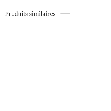
14,90
€
Produits similaires
Affiche Vintage Cancale
Affiche Chat Malo Vintage
14,90
€
14,90
€