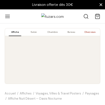
Livraison offerte dès 30€
Affiche
Salon
Chambre
Bureau
Chez vous
Accueil
/
Affiches
/
Voyages, Villes & Travel Posters
/
Paysages
/
Affiche Nuit Désert – Oasis Nocturne