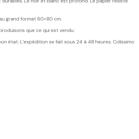
 durables. Le noir et blanc est profond. Le papier résiste
cm au grand format 60×80 cm.
 produisons que ce qui est vendu.
bon état. L’expédition se fait sous 24 à 48 heures. Colissimo