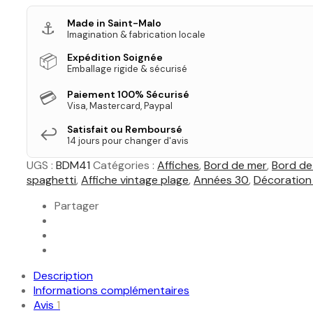
Made in Saint-Malo
⚓
Imagination & fabrication locale
📦
Expédition Soignée
Emballage rigide & sécurisé
💳
Paiement 100% Sécurisé
Visa, Mastercard, Paypal
Satisfait ou Remboursé
↩️
14 jours pour changer d'avis
UGS :
BDM41
Catégories :
Affiches
,
Bord de mer
,
Bord de
spaghetti
,
Affiche vintage plage
,
Années 30
,
Décoration 
Partager
Description
Informations complémentaires
Avis
1