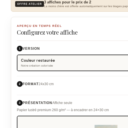
3 affiches pour le prix de 2
OFFRE ATELIER
La moins chère est offerte automatiquement sur les tirages papi
APERÇU EN TEMPS RÉEL
Configurez votre affiche
VERSION
1
Couleur restaurée
Notre création colorisée
FORMAT
24x30 cm
2
PRÉSENTATION
Affiche seule
3
Papier lustré premium 260 g/m² — à encadrer en 24×30 cm