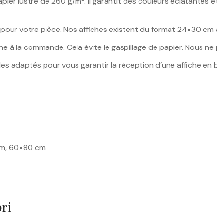
pier lustré de 260 g/m². Il garantit des couleurs éclatantes et
ale pour votre pièce. Nos affiches existent du format 24×30 
he à la commande. Cela évite le gaspillage de papier. Nous ne
gides adaptés pour vous garantir la réception d’une affiche en 
cm, 60×80 cm
pri