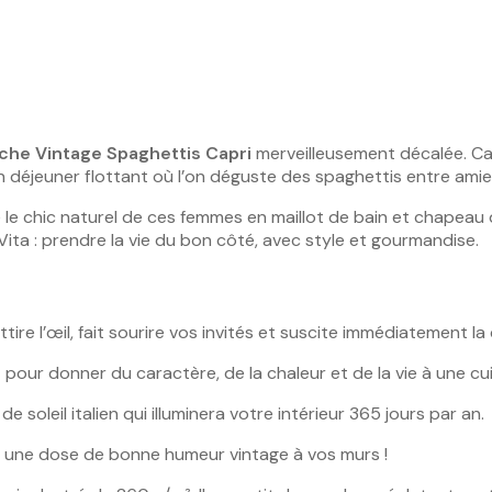
iche Vintage Spaghettis Capri
merveilleusement décalée. Cap
n déjeuner flottant où l’on déguste des spaghettis entre amies
 le chic naturel de ces femmes en maillot de bain et chapeau de
 Vita : prendre la vie du bon côté, avec style et gourmandise.
tire l’œil, fait sourire vos invités et suscite immédiatement la
pour donner du caractère, de la chaleur et de la vie à une cui
e soleil italien qui illuminera votre intérieur 365 jours par an.
z une dose de bonne humeur vintage à vos murs !