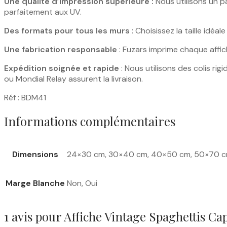
Une qualité d’impression supérieure :
Nous utilisons un pa
parfaitement aux UV.
Des formats pour tous les murs
: Choisissez la taille idé
Une fabrication responsable
: Fuzars imprime chaque affic
Expédition soignée et rapide
: Nous utilisons des colis ri
ou Mondial Relay assurent la livraison.
Réf : BDM41
Informations complémentaires
Dimensions
24×30 cm, 30×40 cm, 40×50 cm, 50×70 
Marge Blanche
Non, Oui
1 avis pour
Affiche Vintage Spaghettis Ca