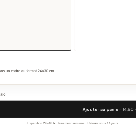
dans un cadre au format 24×30 cm
Malo
Ajouter au panier
· 14,90
Expédition 24–48 h
Paiement sécurisé
Retours sous 14 jours