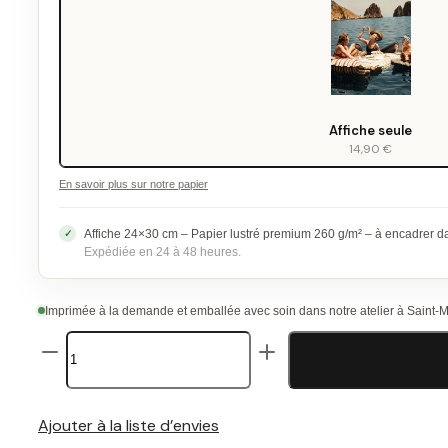
Affiche seule
14,90 €
En savoir plus sur notre papier
Affiche 24×30 cm – Papier lustré premium 260 g/m² – à encadrer 
Expédiée en 24 à 48 heures.
Imprimée à la demande et emballée avec soin dans notre atelier à Saint-
quantité
de
Affiche
Vintage
Spaghettis
Ajouter à la liste d’envies
Capri