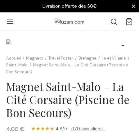
Livraison offerte dès 30€
Accueil
/
Magnets
/
Travel Poster
/
Bretagne
/
Ile et Villaine
/
Saint-Malo
/
Magnet Saint-Malo – La Cité Corsaire (Piscine de
Bon Secours)
Magnet Saint-Malo – La
Cité Corsaire (Piscine de
Bon Secours)
4,00
€
★★★★★
4.8/5 ·
+170 avis clients