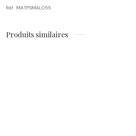
Rèf : MATPSMALO55
Produits similaires
Magnet Saint-Malo –
Magnet Saint-Malo – Le
Coucher de Soleil sur les
Chat-Malo Noir & La