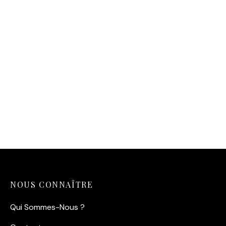
Magnet Saint-Malo –
Magnet Saint-Malo – Les
Coucher de Soleil sur les
Brise-Lames & Le Fort au
Remparts
Crépuscule
4,00
€
4,00
€
NOUS CONNAÎTRE
Qui Sommes-Nous ?