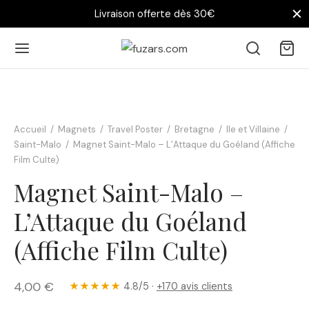
Livraison offerte dès 30€
Accueil
/
Magnets
/
Travel Poster
/
Bretagne
/
Ile et Villaine
/
Saint-Malo
/
Magnet Saint-Malo – L’Attaque du Goéland (Affiche
Film Culte)
Magnet Saint-Malo –
L’Attaque du Goéland
(Affiche Film Culte)
4,00
€
★★★★★
4.8/5 ·
+170 avis clients