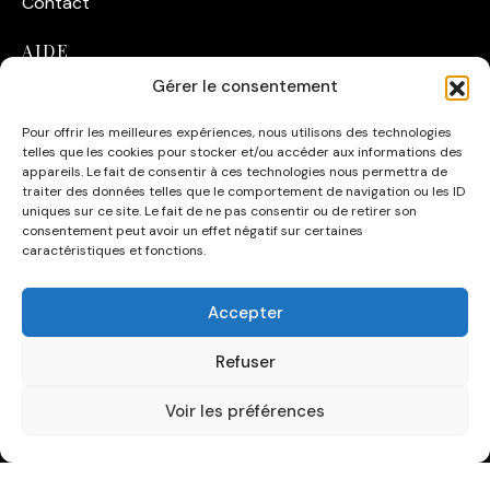
Contact
AIDE
Gérer le consentement
Suivre ma commande
Pour offrir les meilleures expériences, nous utilisons des technologies
Conditions Générales de Vente
telles que les cookies pour stocker et/ou accéder aux informations des
appareils. Le fait de consentir à ces technologies nous permettra de
CATÉGORIES
traiter des données telles que le comportement de navigation ou les ID
uniques sur ce site. Le fait de ne pas consentir ou de retirer son
consentement peut avoir un effet négatif sur certaines
Affiches
caractéristiques et fonctions.
Affiches Acteurs de Cinéma
Accepter
Automobile
Refuser
Voir les préférences
©2026 Fuzars - Tous Droits Réservés