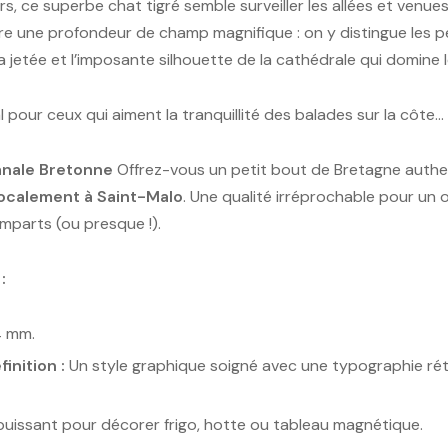
s, ce superbe chat tigré semble surveiller les allées et venu
ffre une profondeur de champ magnifique : on y distingue les pet
a jetée et l’imposante silhouette de la cathédrale qui domine l
l pour ceux qui aiment la tranquillité des balades sur la côte… e
anale Bretonne
Offrez-vous un petit bout de Bretagne authe
localement à Saint-Malo
. Une qualité irréprochable pour un 
mparts (ou presque !).
:
4 mm.
inition :
Un style graphique soigné avec une typographie rétr
uissant pour décorer frigo, hotte ou tableau magnétique.