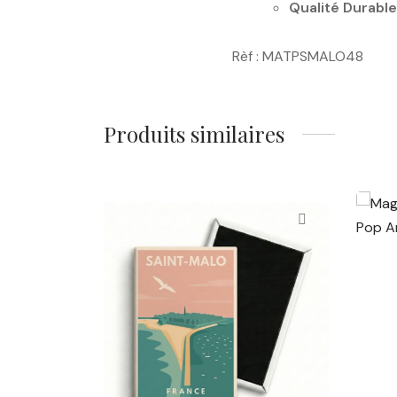
Qualité Durable
Rèf : MATPSMALO48
Produits similaires
Magnet Saint-Malo – Vue
M
Aérienne Pastel & Ciel
Su
Rose
G
4,00
€
4