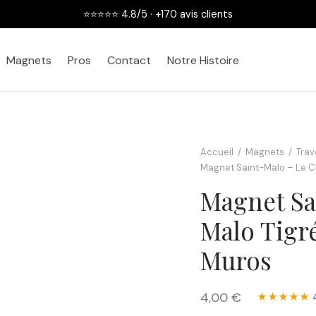
2 achetées = la 3ème OFFERTE
Magnets
Pros
Contact
Notre Histoire
Accueil
/
Magnets
/
Trav
Magnet Saint-Malo – Le C
Magnet Sa
Malo Tigr
Muros
4,00
€
★★★★★
4