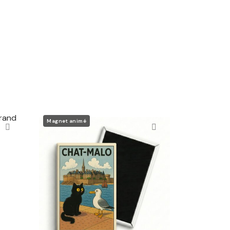
Magnet animé
Magnet Chat-Malo
4,00
€