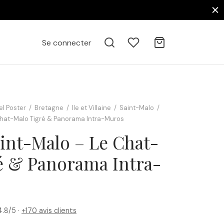
Se connecter
el Poster
/
Bretagne
/
Ile et Villaine
/
Saint-Malo
/
hat-Malo Tigré & Panorama Intra-Muros
int-Malo – Le Chat-
é & Panorama Intra-
.8/5 ·
+170 avis clients