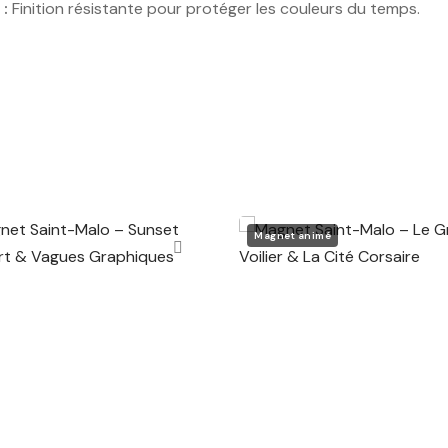
 :
Finition résistante pour protéger les couleurs du temps.
Magnet animé
agnet Saint-Malo –
Magnet Saint-Malo – Le
nset Pop Art & Vagues
Grand Voilier & La Cité
raphiques
Corsaire
,00
€
4,00
€