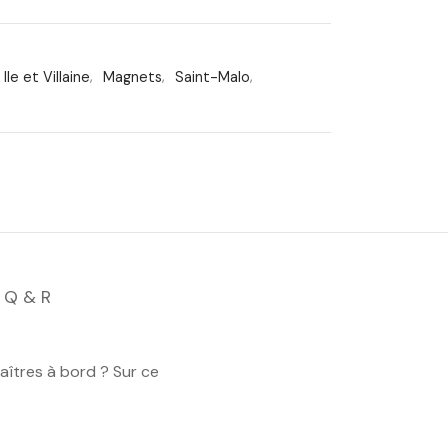
Ile et Villaine
,
Magnets
,
Saint-Malo
,
Q & R
maîtres à bord ? Sur ce