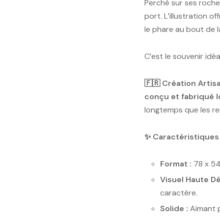
Perché sur ses rocher
port. L’illustration o
le phare au bout de l
C’est le souvenir idéa
🇫🇷 Création Artis
conçu et fabriqué 
longtemps que les re
✨ Caractéristiques 
Format :
78 x 5
Visuel Haute Déf
caractère.
Solide :
Aimant p