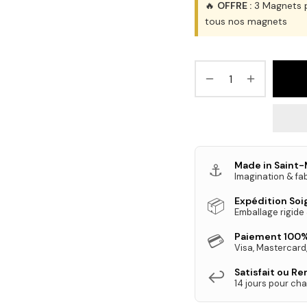
🔥
OFFRE :
3 Magnets p
tous nos magnets
Made in Saint-
⚓
Imagination & fab
Expédition So
📦
Emballage rigide
Paiement 100%
💳
Visa, Mastercard
Satisfait ou R
↩️
14 jours pour cha