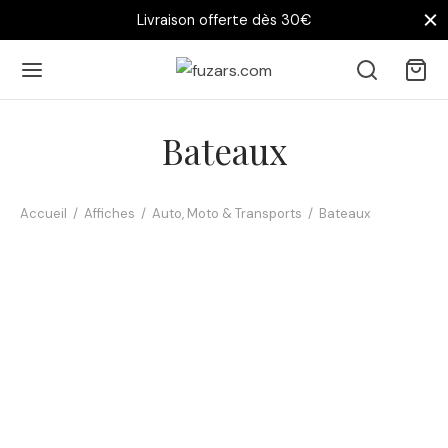
Livraison offerte dès 30€
Bateaux
Accueil
/
Affiches
/
Auto, Moto & Transports
/
Bateaux