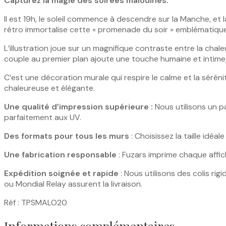
Capturez la magie des soirées malouines.
Il est 19h, le soleil commence à descendre sur la Manche, e
rétro immortalise cette « promenade du soir » emblématique, v
L’illustration joue sur un magnifique contraste entre la chal
couple au premier plan ajoute une touche humaine et intime, 
C’est une décoration murale qui respire le calme et la séréni
chaleureuse et élégante.
Une qualité d’impression supérieure :
Nous utilisons un pa
parfaitement aux UV.
Des formats pour tous les murs
: Choisissez la taille idé
Une fabrication responsable
: Fuzars imprime chaque affic
Expédition soignée et rapide
: Nous utilisons des colis ri
ou Mondial Relay assurent la livraison.
Réf : TPSMALO20
Informations complémentaires