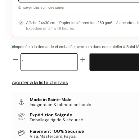
En savoir plus sur notre papier
Affiche 24×30 cm – Papier lustré premium 260 g/m² – à encadrer 
Expédiée en 24 à 48 heures.
Imprimée à la demande et emballée avec soin dans notre atelier à Saint-
quantité
de
Affiche
Rétro
Saint-
Ajouter à la liste d’envies
Malo
Made in Saint-Malo
⚓
Imagination & fabrication locale
📦
Expédition Soignée
Emballage rigide & sécurisé
💳
Paiement 100% Sécurisé
Visa, Mastercard, Paypal