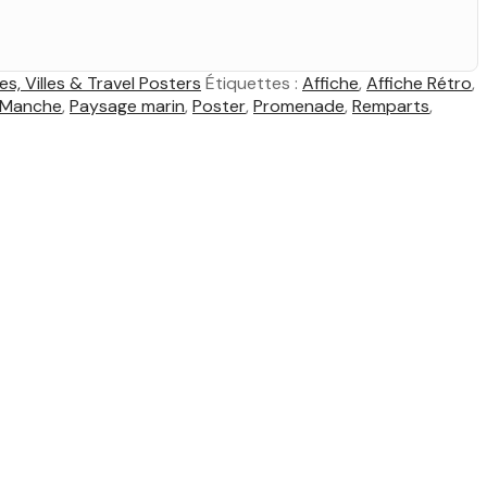
s, Villes & Travel Posters
Étiquettes :
Affiche
,
Affiche Rétro
,
Manche
,
Paysage marin
,
Poster
,
Promenade
,
Remparts
,