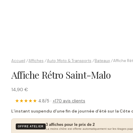
Accueil
/
Affiches
/
Auto, Moto & Transports
/
Bateaux
/
Affiche Ré
Affiche Rétro Saint-Malo
14,90 €
★★★★★
4.8/5 ·
+170 avis clients
L’instant suspendu d’une fin de journée d’été sur la Côte
3 affiches pour le prix de 2
OFFRE ATELIER
La moins chère est offerte automatiquement sur les tirages papi