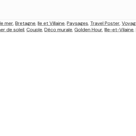
de mer
,
Bretagne
,
Ile et Villaine
,
Paysages
,
Travel Poster
,
Voyage
r de soleil
,
Couple
,
Déco murale
,
Golden Hour
,
Ille-et-Vilaine
,