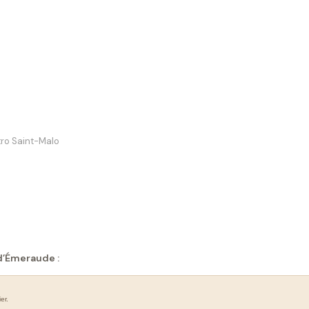
tro Saint-Malo
 d’Émeraude :
er.