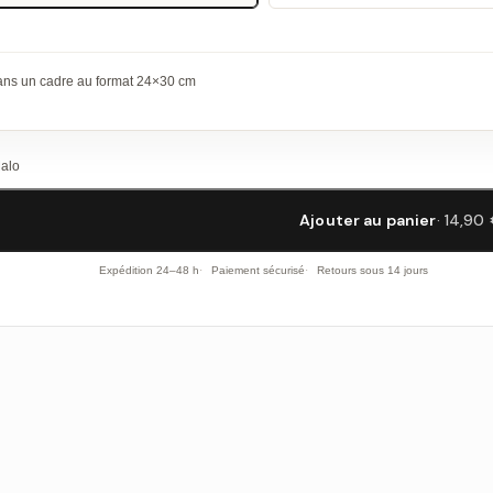
dans un cadre au format 24×30 cm
Malo
Ajouter au panier
· 14,90
Expédition 24–48 h
Paiement sécurisé
Retours sous 14 jours