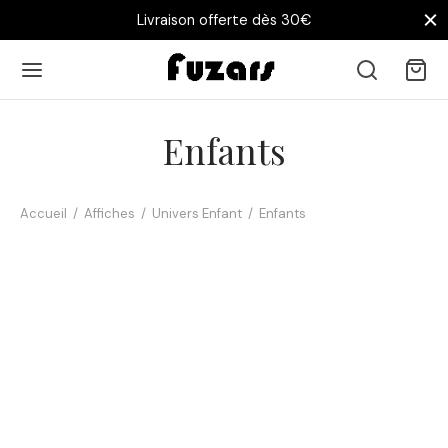
Livraison offerte dès 30€
Enfants
Accueil
/
Affiches
/
Univers Enfant
/
Enfants