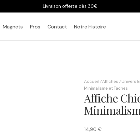
Livraison offerte dès 30€
Magnets
Pros
Contact
Notre Histoire
Accueil
/
Affiches
/
Univers E
Bureau
Chez vous
Minimalisme et Taches
Affiche Chi
Minimalism
14,90 €