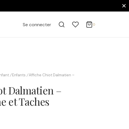
0
Panier
Se connecter
0
Mise à jour…
Votre panier est vide.
Continuer mes achats
nfant
/
Enfants
/
Affiche Chiot Dalmatien –
ot Dalmatien –
e et Taches