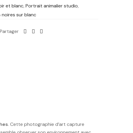
ir et blanc
,
Portrait animalier studio
,
 noires sur blanc
Partager
ches
. Cette photographie d’art capture
ot semble observer son environnement avec