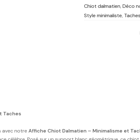
Chiot dalmatien
,
Déco no
Style minimaliste
,
Taches
et Taches
s avec notre
Affiche Chiot Dalmatien – Minimalisme et Ta
 race célèbre. Posé sur un support blanc géométrique, ce chi