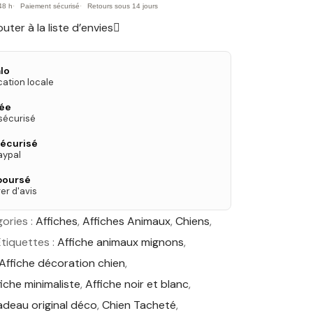
48 h
Paiement sécurisé
Retours sous 14 jours
outer à la liste d’envies
lo
cation locale
née
 sécurisé
écurisé
aypal
boursé
er d'avis
ories :
Affiches
,
Affiches Animaux
,
Chiens
,
Étiquettes :
Affiche animaux mignons
,
Affiche décoration chien
,
fiche minimaliste
,
Affiche noir et blanc
,
deau original déco
,
Chien Tacheté
,