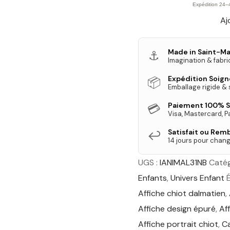
Chiot
Expédition 24–
Aj
Dalmatien
-
Minimalisme
Made in Saint-Ma
⚓
Imagination & fabri
et
Taches
Expédition Soig
📦
Emballage rigide &
Paiement 100% S
💳
Visa, Mastercard, P
Satisfait ou Rem
↩️
14 jours pour chang
UGS :
IANIMAL31NB
Catég
Enfants
,
Univers Enfant
Affiche chiot dalmatien
,
Affiche design épuré
,
Af
Affiche portrait chiot
,
Ca