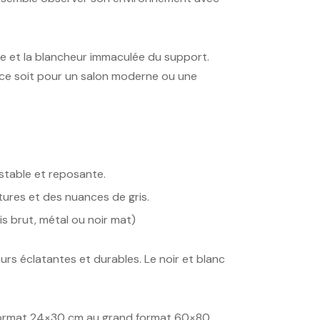
ge et la blancheur immaculée du support.
ue ce soit pour un salon moderne ou une
stable et reposante.
tures et des nuances de gris.
s brut, métal ou noir mat)
eurs éclatantes et durables. Le noir et blanc
du format 24×30 cm au grand format 60×80