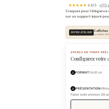
★★★★★
4.8/5 ·
+170 a
Craquez pour l’élégance 
sur un support épuré pou
3 affiches
OFFRE ATELIER
La moins chèr
APERÇU EN TEMPS RÉEL
Configurez votre 
FORMAT
24x30 cm
1
PRÉSENTATION
Affich
2
Papier lustré premium 260 