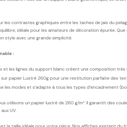
ur les contrastes graphiques entre les taches de jais du pela
 l’équilibre, idéale pour les amateurs de décoration épurée. Q
n style avec une grande simplicité.
nable :
x et les lignes du support blanc créent une composition très 
sur papier Lustré 260g pour une restitution parfaite des tex
rse les modes et s’adapte à tous les types d’encadrement (boi
us utilisons un papier lustré de 260 g/m². Il garantit des coul
 aux UV.
sez la taille idéale pour votre pièce. Nos affiches existent 