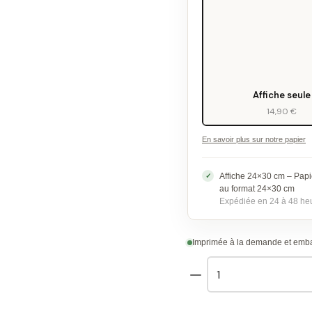
Affiche seule
14,90 €
En savoir plus sur notre papier
Affiche 24×30 cm – Papi
au format 24×30 cm
Expédiée en 24 à 48 he
Imprimée à la demande et embal
quantité
de
Affiche