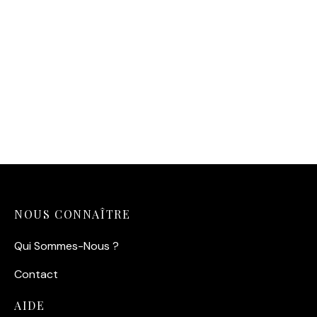
Affiche Romy Schneider
chapeau – Max et les
Ferrailleurs
14,90
€
NOUS CONNAÎTRE
Qui Sommes-Nous ?
Contact
AIDE