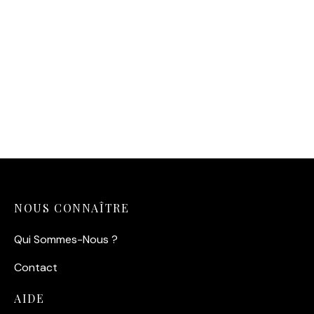
Affiche Paul Newman –
Affiche Brigitte Bardot
Virages (1969)
Madrague
14,90
€
14,90
€
NOUS CONNAÎTRE
Qui Sommes-Nous ?
Contact
AIDE