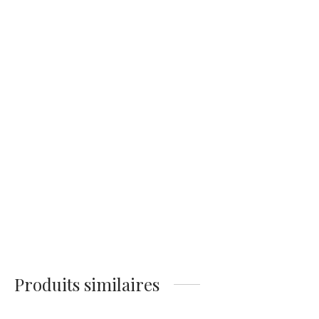
Affiche Vintage La
Affiche Film La Piscine
Piscine
14,90
€
14,90
€
Affiche Romy
Affiche de Romy
Schneider Vinyle
Schneider
14,90
€
14,90
€
Produits similaires