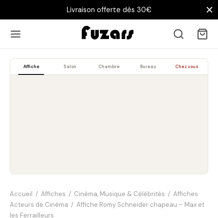
Livraison offerte dès 30€
Affiche
Salon
Chambre
Bureau
Chez vous
Accueil
/
Affiches
/
Cinéma, Musique & Célébrités
/
Affiches
Acteurs de Cinéma
/
Affiche Romy Schneider chapeau – Max et
les Ferrailleurs