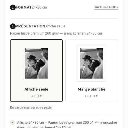
Guide des tailles
FORMAT
24x30 cm
1
PRÉSENTATION
Affiche seule
2
Papier lustré premium 260 g/m² — à encadrer en 24×30 cm
Affiche seule
Marge blanche
14,90 €
+ 3,00 €
En savoir plus sur notre papier
Affiche 24×30 cm – Papier lustré premium 260 g/m² – à encadrer
dans un cadre au format 24×30 cm