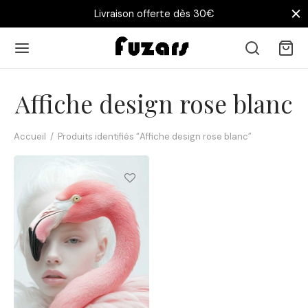
Livraison offerte dès 30€
Affiche design rose blanc
Accueil
/
Produits identifiés “Affiche design rose blanc”