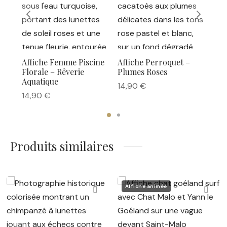
Affiche Femme Piscine
Affiche Perroquet –
Aff
Florale – Rêverie
Plumes Roses
14,
Aquatique
14,90
€
14,90
€
Produits similaires
Affiche animée