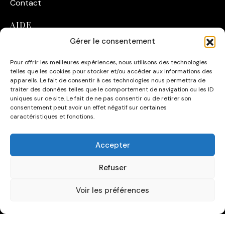
Contact
AIDE
Gérer le consentement
Suivre ma commande
Pour offrir les meilleures expériences, nous utilisons des technologies
Conditions Générales de Vente
telles que les cookies pour stocker et/ou accéder aux informations des
appareils. Le fait de consentir à ces technologies nous permettra de
CATÉGORIES
traiter des données telles que le comportement de navigation ou les ID
uniques sur ce site. Le fait de ne pas consentir ou de retirer son
consentement peut avoir un effet négatif sur certaines
Affiches
caractéristiques et fonctions.
Affiches Acteurs de Cinéma
Accepter
Automobile
Refuser
Voir les préférences
©2026 Fuzars - Tous Droits Réservés