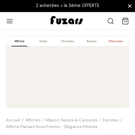
2 achetées = la 3ème OFFERTE
Affiche
Salon
Chambre
Bureau
Chez vous
Accueil
/
Affiches
/
Maison, Nature & Curiosités
/
Femmes
/
Affiche Flamant Rose Femme – Élégance Ethérée