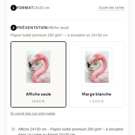
Guide des tailles
FORMAT
24x30 cm
1
PRÉSENTATION
Affiche seule
2
Papier lustré premium 260 g/m² — à encadrer en 24×30 cm
Affiche seule
Marge blanche
14,90 €
+ 3,00 €
En savoir plus sur notre papier
Affiche 24×30 cm – Papier lustré premium 260 g/m² – à encadrer
dans un cadre au format 24×30 cm