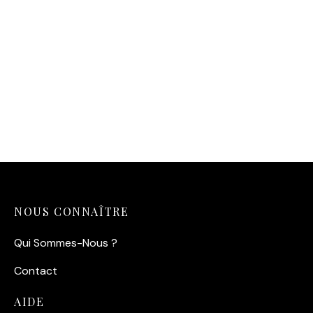
Affiche Baigneuses Saint-
Malo
14,90
€
Affiche Saint-Malo La
Piscine
14,90
€
NOUS CONNAÎTRE
Qui Sommes-Nous ?
Contact
AIDE