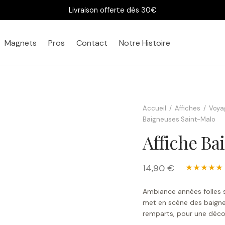
Livraison offerte dès 30€
Magnets
Pros
Contact
Notre Histoire
Bureau
Chez vous
Accueil
/
Affiches
/
Voyag
Baigneuses Saint-Malo
Affiche Ba
14,90 €
★★★★★
Ambiance années folles s
met en scène des baigne
remparts, pour une déco 