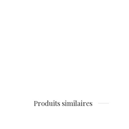
Affiche Tentes de Plage
14,90
€
Ajouter au panier
Produits similaires