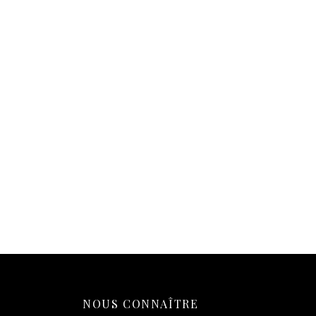
Affiche Goéland Saint-
Af
Malo – La Star du Sillon
so
14,90
€
1
Ajouter au panier
Aj
NOUS CONNAÎTRE