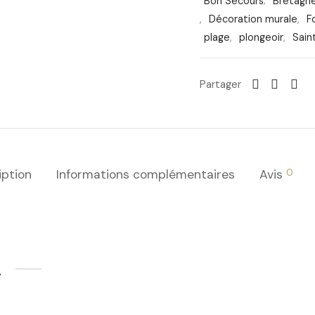
Bon Secours
,
Bretagn
,
Décoration murale
,
F
plage
,
plongeoir
,
Sain
Partager
0
iption
Informations complémentaires
Avis
…