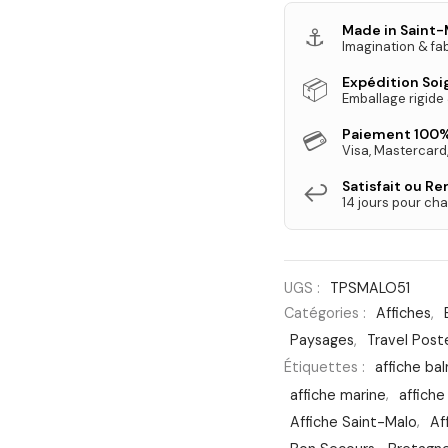
Made in Saint-
⚓
Imagination & fab
Expédition So
📦
Emballage rigide
Paiement 100%
💳
Visa, Mastercard
Satisfait ou R
↩️
14 jours pour cha
UGS :
TPSMALO51
Catégories :
Affiches
,
Paysages
,
Travel Post
Étiquettes :
affiche bal
affiche marine
,
affiche
Affiche Saint-Malo
,
Af