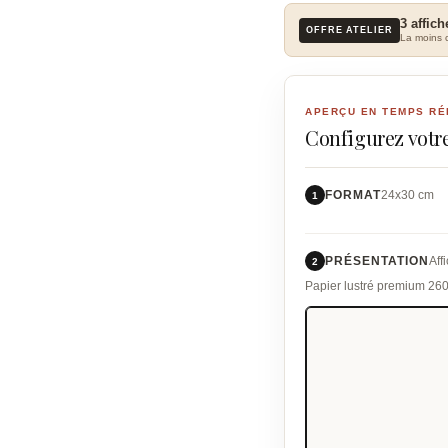
3 affich
OFFRE ATELIER
La moins c
APERÇU EN TEMPS RÉ
Configurez votre
FORMAT
24x30 cm
1
PRÉSENTATION
Aff
2
Papier lustré premium 26