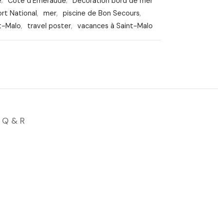
e
,
Côte d'Émeraude
,
Décoration bord de mer
ort National
,
mer
,
piscine de Bon Secours
,
t-Malo
,
travel poster
,
vacances à Saint-Malo
Q & R