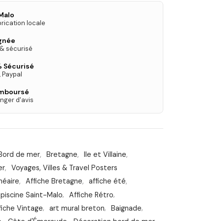
Malo
rication locale
ignée
 & sécurisé
 Sécurisé
, Paypal
emboursé
nger d'avis
Bord de mer
,
Bretagne
,
Ile et Villaine
,
er
,
Voyages, Villes & Travel Posters
néaire
,
Affiche Bretagne
,
affiche été
,
 piscine Saint-Malo
,
Affiche Rétro
,
fiche Vintage
,
art mural breton
,
Baignade
,