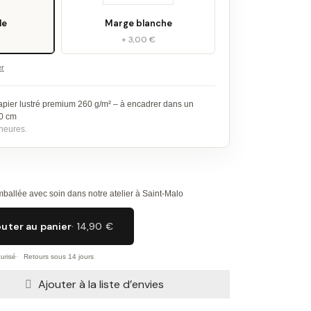
le
Marge blanche
+ 3,00 €
er
apier lustré premium 260 g/m² – à encadrer dans un
30 cm
heures.
ballée avec soin dans notre atelier à Saint-Malo
outer au panier
· 14,90 €
urisé
Retours sous 14 jours
Ajouter à la liste d’envies