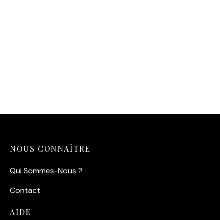
Affiche Femme en Fleurs
Affiche Femme Robe
Fleurs – Éclosion Florale.
14,90
€
14,90
€
NOUS CONNAÎTRE
Qui Sommes-Nous ?
Contact
AIDE