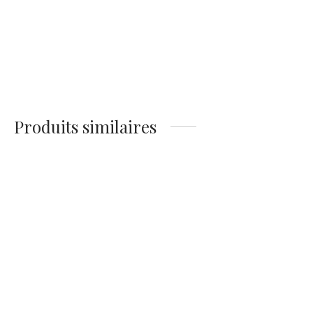
Affiche Femme Piscine
Affiche Femme Bain
Florale – Rêverie
Couleurs – Éclat Pop
Aquatique
14,90
€
14,90
€
Produits similaires