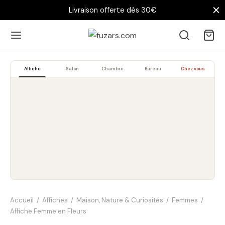
Livraison offerte dès 30€
Affiche
Salon
Chambre
Bureau
Chez vous
Accueil
/
Affiches
/
Maison, Nature & Curiosités
/
Femmes
/
Affiche Femme en Fleurs