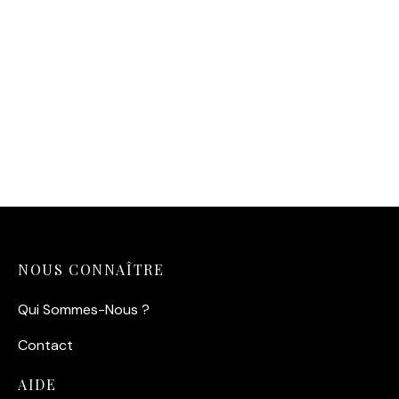
Affiche vintage « La
Colleuse d’Affiches à la
Belle Époque »
14,90
€
NOUS CONNAÎTRE
Qui Sommes-Nous ?
Contact
AIDE